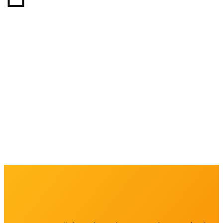
Máte záujem o nezáväzné
nacenenie?
Zavolajte nám: 0904
806 093
alebo nám pošlite email na
info@profitech-dk.sk